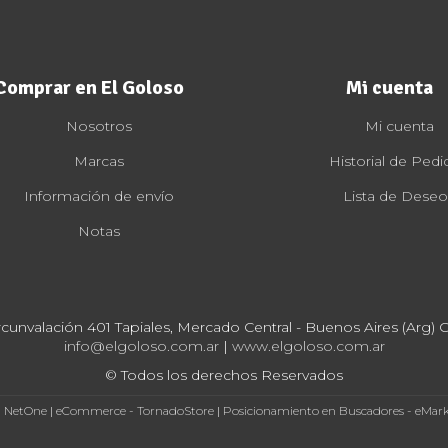
Comprar en El Goloso
Mi cuenta
Nosotros
Mi cuenta
Marcas
Historial de Pedi
Información de envío
Lista de Deseo
Notas
rcunvalación 401 Tapiales, Mercado Central - Buenos Aires (Arg) Cp
info@elgoloso.com.ar
|
www.elgoloso.com.ar
© Todos los derechos Reservados
- NetOne
|
eCommerce - TornadoStore
|
Posicionamiento en Buscadores - eMar