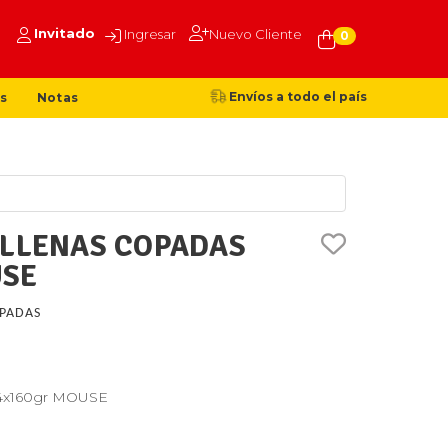
Invitado
Ingresar
Nuevo Cliente
0
Envíos a todo el país
s
Notas
ELLENAS COPADAS
USE
PADAS
 24x160gr MOUSE