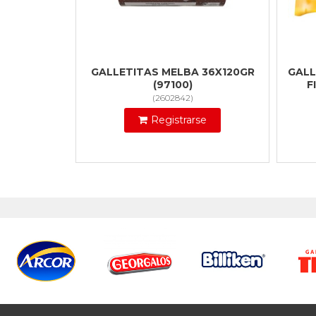
GALLETITAS MELBA 36X120GR
GALL
(97100)
F
(
2602842
)
Registrarse