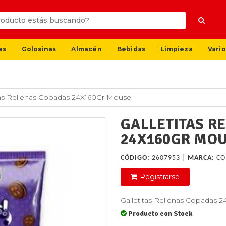
as
Golosinas
Almacén
Bebidas
Limpieza
Vario
tas Rellenas Copadas 24X160Gr Mouse
GALLETITAS R
24X160GR MO
CÓDIGO:
2607953 |
MARCA:
CO
Registrarse
Galletitas Rellenas Copadas
Producto con Stock