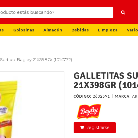
as
Golosinas
Almacén
Bebidas
Limpieza
Vario
s Surtido Bagley 21X398Gr (1014772)
GALLETITAS S
21X398GR (101
CÓDIGO:
2602591 |
MARCA:
AR
Registrarse