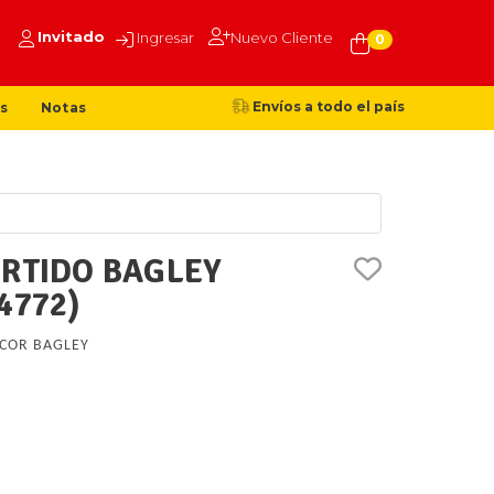
Invitado
Ingresar
Nuevo Cliente
0
Envíos a todo el país
s
Notas
URTIDO BAGLEY
4772)
COR BAGLEY