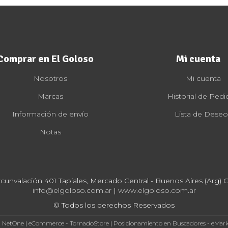
Comprar en El Goloso
Mi cuenta
Nosotros
Mi cuenta
Marcas
Historial de Pedi
Información de envío
Lista de Deseo
Notas
rcunvalación 401 Tapiales, Mercado Central - Buenos Aires (Arg) Cp
info@elgoloso.com.ar
|
www.elgoloso.com.ar
© Todos los derechos Reservados
- NetOne
|
eCommerce - TornadoStore
|
Posicionamiento en Buscadores - eMar