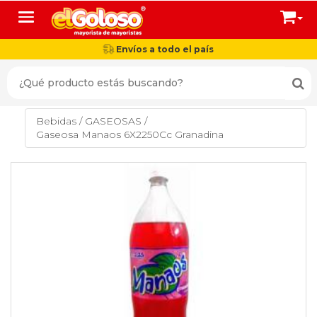
Toggle navigation
Envíos a todo el país
Bebidas
/
GASEOSAS
/
Gaseosa Manaos 6X2250Cc Granadina