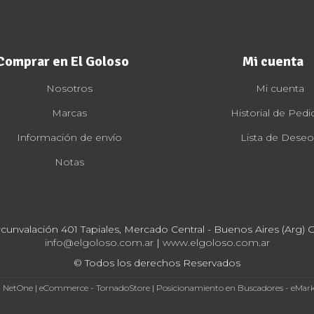
Comprar en El Goloso
Mi cuenta
Nosotros
Mi cuenta
Marcas
Historial de Pedi
Información de envío
Lista de Deseo
Notas
rcunvalación 401 Tapiales, Mercado Central - Buenos Aires (Arg) Cp
info@elgoloso.com.ar
|
www.elgoloso.com.ar
© Todos los derechos Reservados
- NetOne
|
eCommerce - TornadoStore
|
Posicionamiento en Buscadores - eMar