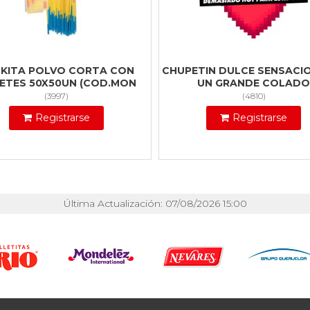
KITA POLVO CORTA CON
CHUPETIN DULCE SENSACIO
LETES 50X50UN (COD.MON
UN GRANDE COLADO
(
3997
)
(
4810
)
Registrarse
Registrarse
Última Actualización: 07/08/2026 15:00