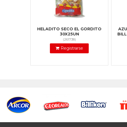
HELADITO SECO EL GORDITO
AZU
30X25UN
BIL
(
261738
)
Registrarse