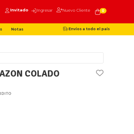
Invitado
Ingresar
Nuevo Cliente
0
Envíos a todo el país
s
Notas
RAZON COLADO
RDITO