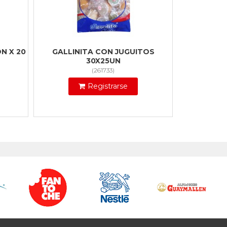
N X 20
GALLINITA CON JUGUITOS
30X25UN
(
261733
)
Registrarse