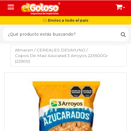
Toggle navigation
Envíos a todo el país
Almacen
/
CEREALES DESAYUNO
/
Copos De Maiz Azucarad 3 Arroyos 22X500Gr
(22500)